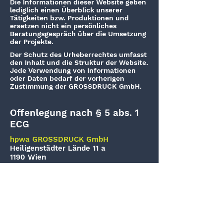
Die Informationen dieser Website geben
lediglich einen Überblick unserer
Tätigkeiten
​ bzw. Produktionen und
ersetzen nicht ein persönliches
Beratungsgespräch über die Umsetzung
der Projekte.
Der Schutz des Urheberrechtes umfasst
den Inhalt und die Struktur der Website.
Jede Verwendung von Informationen
oder Daten bedarf der vorherigen
Zustimmung der GROSSDRUCK GmbH.
Offenlegung nach § 5 abs. 1
ECG
hpwa GROSSDRUCK GmbH
Heiligenstädter Lände 11 a
1190 Wien
Tel.:
+43 - 1 - 36 90 253
office@grossdruckgmbh.com
GESCHÄFTSFÜHRUNG
Walter Fuchs
Rechtsform: Gesellschaft mit